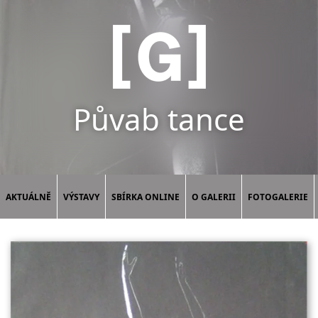
Půvab tance
AKTUÁLNĚ
VÝSTAVY
SBÍRKA ONLINE
O GALERII
FOTOGALERIE