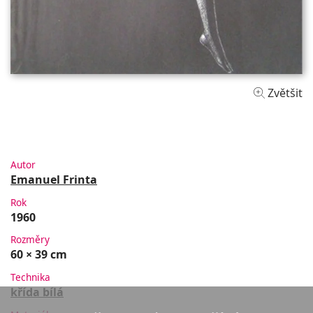
Zvětšit
Autor
Emanuel Frinta
Rok
1960
Rozměry
60 × 39 cm
Technika
křída bílá