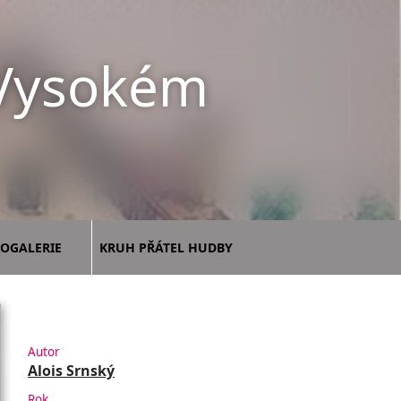
 Vysokém
OGALERIE
KRUH PŘÁTEL HUDBY
Autor
Alois Srnský
Rok