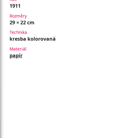
1911
Rozměry
29 × 22 cm
Technika
kresba kolorovaná
Materiál
papír