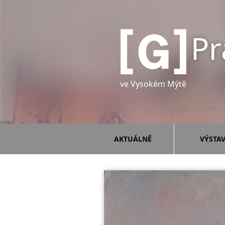
Pr
ve Vysokém Mýtě
AKTUÁLNĚ
VÝSTA