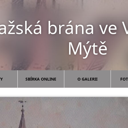
ažská brána ve
Mýtě
VY
SBÍRKA ONLINE
O GALERII
FOT