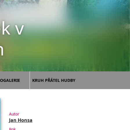
k v
h
OGALERIE
KRUH PŘÁTEL HUDBY
Autor
Jan Honsa
Rok