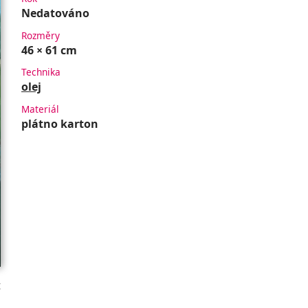
Nedatováno
Rozměry
46 × 61 cm
Technika
olej
Materiál
plátno karton
t