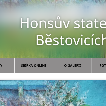
Honsův state
Běstovicíc
VY
SBÍRKA ONLINE
O GALERII
FOT