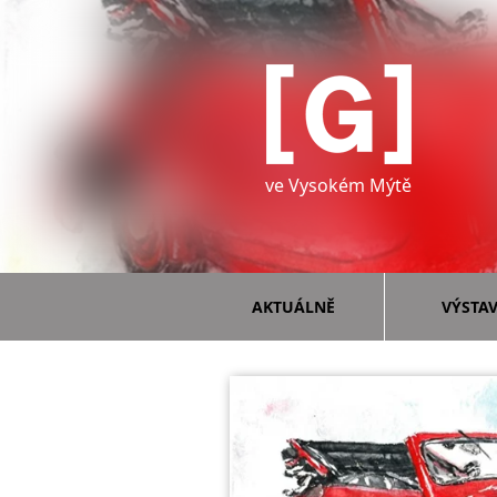
ve Vysokém Mýtě
AKTUÁLNĚ
VÝSTA