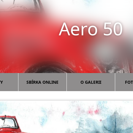
Aero 50
VY
SBÍRKA ONLINE
O GALERII
FOT