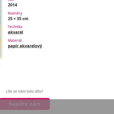
2014
Rozměry
25 × 35 cm
Technika
akvarel
Materiál
papír akvarelový
t
Líbí se Vám toto dílo?
Napište nám